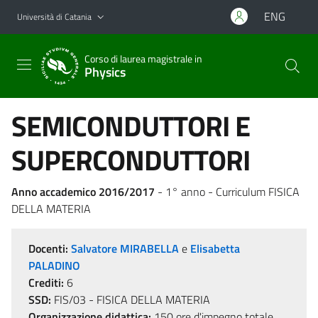
Vai al contenuto principale
Vai al menu di navigazione
ENG
Università di Catania
Corso di laurea magistrale in
Physics
SEMICONDUTTORI E
SUPERCONDUTTORI
Anno accademico 2016/2017
- 1° anno - Curriculum FISICA
DELLA MATERIA
Docenti:
Salvatore MIRABELLA
e
Elisabetta
PALADINO
Crediti:
6
SSD:
FIS/03 - FISICA DELLA MATERIA
Organizzazione didattica:
150 ore d'impegno totale,