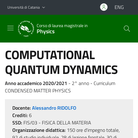
Vai al contenuto principale
Vai al menu di navigazione
ENG
Università di Catania
Corso di laurea magistrale in
Physics
COMPUTATIONAL
QUANTUM DYNAMICS
Anno accademico 2020/2021
- 2° anno - Curriculum
CONDENSED MATTER PHYSICS
Docente:
Alessandro RIDOLFO
Crediti:
6
SSD:
FIS/03 - FISICA DELLA MATERIA
Organizzazione didattica:
150 ore d'impegno totale,
92 di studio individuale, 28 di lezione frontale, 30 di