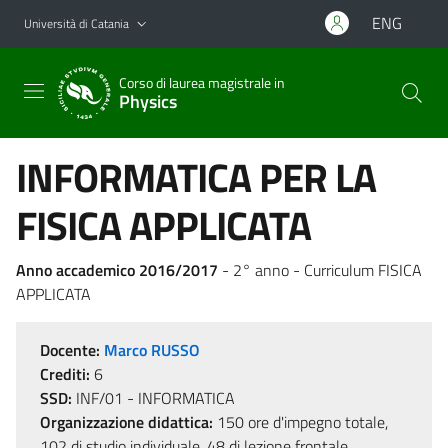
Vai al contenuto principale
Vai al menu di navigazione
ENG
Università di Catania
Corso di laurea magistrale in
Physics
INFORMATICA PER LA
FISICA APPLICATA
Anno accademico 2016/2017
- 2° anno - Curriculum FISICA
APPLICATA
Docente:
Marco RUSSO
Crediti:
6
SSD:
INF/01 - INFORMATICA
Organizzazione didattica:
150 ore d'impegno totale,
102 di studio individuale, 48 di lezione frontale