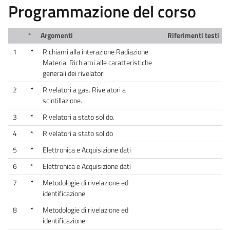
Programmazione del corso
*
Argomenti
Riferimenti testi
1
*
Richiami alla interazione Radiazione
Materia. Richiami alle caratteristiche
generali dei rivelatori
2
*
Rivelatori a gas. Rivelatori a
scintillazione.
3
*
Rivelatori a stato solido.
4
*
Rivelatori a stato solido
5
*
Elettronica e Acquisizione dati
6
*
Elettronica e Acquisizione dati
7
*
Metodologie di rivelazione ed
identificazione
8
*
Metodologie di rivelazione ed
identificazione