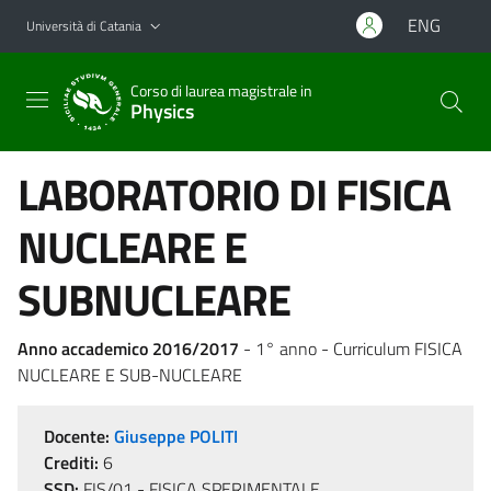
Vai al contenuto principale
Vai al menu di navigazione
ENG
Università di Catania
Corso di laurea magistrale in
Physics
LABORATORIO DI FISICA
NUCLEARE E
SUBNUCLEARE
Anno accademico 2016/2017
- 1° anno - Curriculum FISICA
NUCLEARE E SUB-NUCLEARE
Docente:
Giuseppe POLITI
Crediti:
6
SSD:
FIS/01 - FISICA SPERIMENTALE