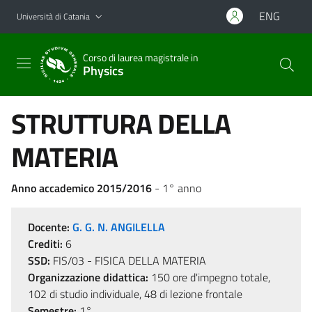
Vai al contenuto principale
Vai al menu di navigazione
ENG
Università di Catania
Corso di laurea magistrale in
Physics
STRUTTURA DELLA
MATERIA
Anno accademico 2015/2016
- 1° anno
Docente:
G. G. N. ANGILELLA
Crediti:
6
SSD:
FIS/03 - FISICA DELLA MATERIA
Organizzazione didattica:
150 ore d'impegno totale,
102 di studio individuale, 48 di lezione frontale
Semestre:
1°