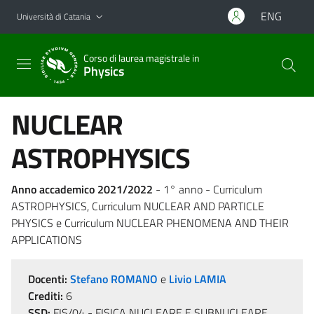
Vai al contenuto principale
Vai al menu di navigazione
ENG
Università di Catania
Corso di laurea magistrale in
Physics
NUCLEAR
ASTROPHYSICS
Anno accademico 2021/2022
- 1° anno - Curriculum
ASTROPHYSICS, Curriculum NUCLEAR AND PARTICLE
PHYSICS e Curriculum NUCLEAR PHENOMENA AND THEIR
APPLICATIONS
Docenti:
Stefano ROMANO
e
Livio LAMIA
Crediti:
6
SSD:
FIS/04 - FISICA NUCLEARE E SUBNUCLEARE