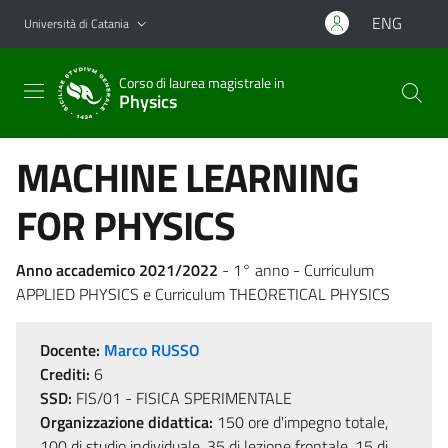
Vai al contenuto principale
Vai al menu di navigazione
ENG
Università di Catania
Corso di laurea magistrale in
Physics
MACHINE LEARNING
FOR PHYSICS
Anno accademico 2021/2022
- 1° anno - Curriculum
APPLIED PHYSICS e Curriculum THEORETICAL PHYSICS
Docente:
Marco RUSSO
Crediti:
6
SSD:
FIS/01 - FISICA SPERIMENTALE
Organizzazione didattica:
150 ore d'impegno totale,
100 di studio individuale, 35 di lezione frontale, 15 di