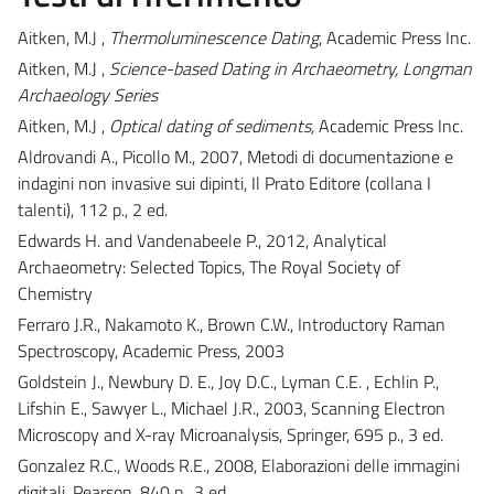
Aitken, M.J ,
Thermoluminescence Dating
, Academic Press Inc.
Aitken, M.J ,
Science-based Dating in Archaeometry, Longman
Archaeology Series
Aitken, M.J ,
Optical dating of sediments,
Academic Press Inc.
Aldrovandi A., Picollo M., 2007, Metodi di documentazione e
indagini non invasive sui dipinti, Il Prato Editore (collana I
talenti), 112 p., 2 ed.
Edwards H. and Vandenabeele P., 2012, Analytical
Archaeometry: Selected Topics, The Royal Society of
Chemistry
Ferraro J.R., Nakamoto K., Brown C.W., Introductory Raman
Spectroscopy, Academic Press, 2003
Goldstein J., Newbury D. E., Joy D.C., Lyman C.E. , Echlin P.,
Lifshin E., Sawyer L., Michael J.R., 2003, Scanning Electron
Microscopy and X-ray Microanalysis, Springer, 695 p., 3 ed.
Gonzalez R.C., Woods R.E., 2008, Elaborazioni delle immagini
digitali, Pearson, 840 p., 3 ed.