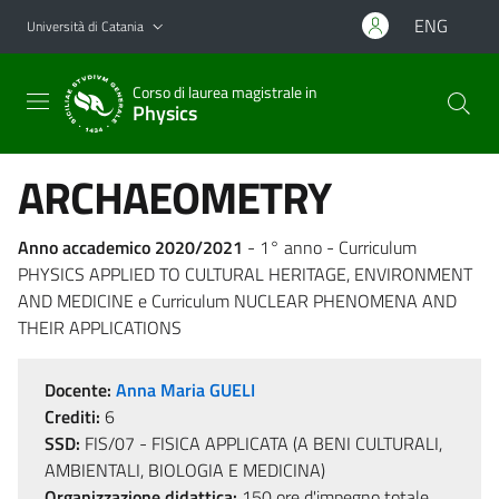
Vai al contenuto principale
Vai al menu di navigazione
ENG
Università di Catania
Corso di laurea magistrale in
Physics
ARCHAEOMETRY
Anno accademico 2020/2021
- 1° anno - Curriculum
PHYSICS APPLIED TO CULTURAL HERITAGE, ENVIRONMENT
AND MEDICINE e Curriculum NUCLEAR PHENOMENA AND
THEIR APPLICATIONS
Docente:
Anna Maria GUELI
Crediti:
6
SSD:
FIS/07 - FISICA APPLICATA (A BENI CULTURALI,
AMBIENTALI, BIOLOGIA E MEDICINA)
Organizzazione didattica:
150 ore d'impegno totale,