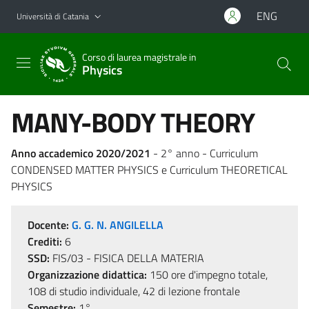
Vai al contenuto principale
Vai al menu di navigazione
ENG
Università di Catania
Corso di laurea magistrale in
Physics
MANY-BODY THEORY
Anno accademico 2020/2021
- 2° anno - Curriculum
CONDENSED MATTER PHYSICS e Curriculum THEORETICAL
PHYSICS
Docente:
G. G. N. ANGILELLA
Crediti:
6
SSD:
FIS/03 - FISICA DELLA MATERIA
Organizzazione didattica:
150 ore d'impegno totale,
108 di studio individuale, 42 di lezione frontale
Semestre:
1°