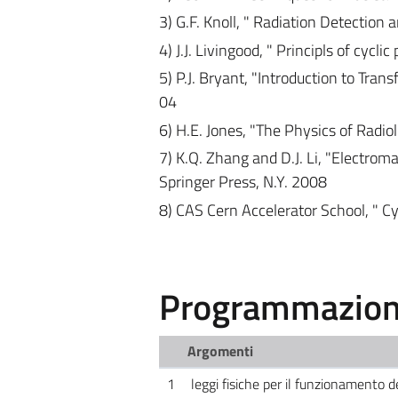
3) G.F. Knoll, " Radiation Detectio
4) J.J. Livingood, " Principls of cycl
5) P.J. Bryant, "Introduction to Tra
04
6) H.E. Jones, "The Physics of Radio
7) K.Q. Zhang and D.J. Li, "Electrom
Springer Press, N.Y. 2008
8) CAS Cern Accelerator School, " Cy
Programmazione
Argomenti
1
leggi fisiche per il funzionamento d