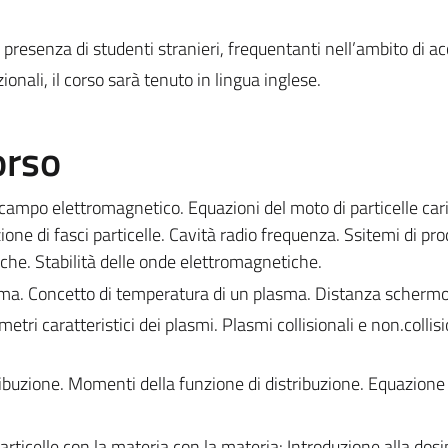
 presenza di studenti stranieri, frequentanti nell’ambito di ac
onali, il corso sarà tenuto in lingua inglese.
orso
 campo elettromagnetico. Equazioni del moto di particelle car
ione di fasci particelle. Cavità radio frequenza. Ssitemi di pr
he. Stabilità delle onde elettromagnetiche.
asma. Concetto di temperatura di un plasma. Distanza schermo
tri caratteristici dei plasmi. Plasmi collisionali e non.collisi
ribuzione. Momenti della funzione di distribuzione. Equazione 
particelle con la materia con la materia: Introduzione alla dosi