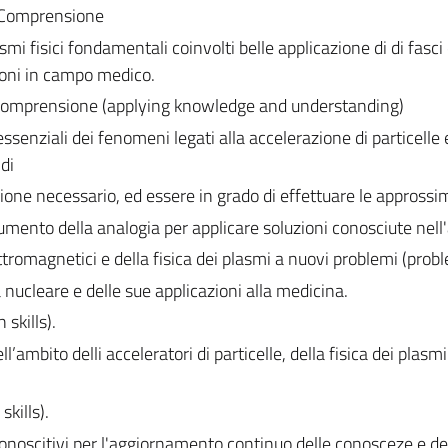
ai Comprensione
i fisici fondamentali coinvolti belle applicazione di di fasci 
zioni in campo medico.
 comprensione (applying knowledge and understanding)
essenziali dei fenomeni legati alla accelerazione di particelle 
di
zione necessario, ed essere in grado di effettuare le approssi
strumento della analogia per applicare soluzioni conosciute nel
ttromagnetici e della fisica dei plasmi a nuovi problemi (prob
ca nucleare e delle sue applicazioni alla medicina.
skills).
mbito delli acceleratori di particelle, della fisica dei plasmi
kills).
onoscitivi per l'aggiornamento continuo delle conosceze e de