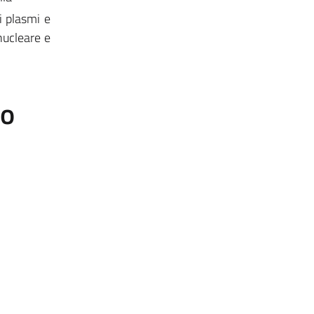
ei plasmi e
nucleare e
to