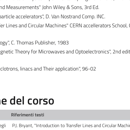
n and Measurements" John Wiley & Sons, 3rd Ed.
ic particle accelerators", D. Van Nostrand Comp. INC.
nsfer Lines and Circular Machines" CERN accellerators School
logy", C. Thomas Publisher, 1983
agnetic Theory for Microwaves and Optoelectronics", 2nd edit
clotrons, linacs and Their application", 96-02
 del corso
Riferimenti testi
egli
P.J. Bryant, "Introduction to Transfer Lines and Circular Mach