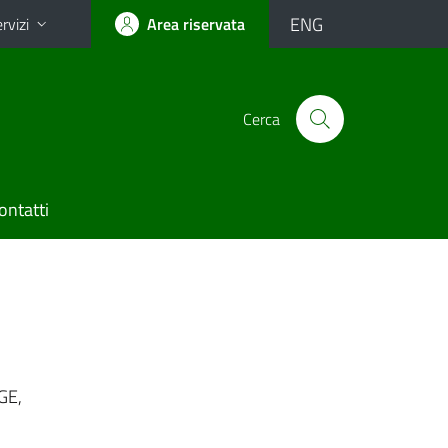
ENG
rvizi
Area riservata
Cerca
ontatti
GE,