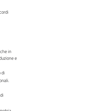
cordi
iche in
oduzione e
 di
onali.
di
metria.