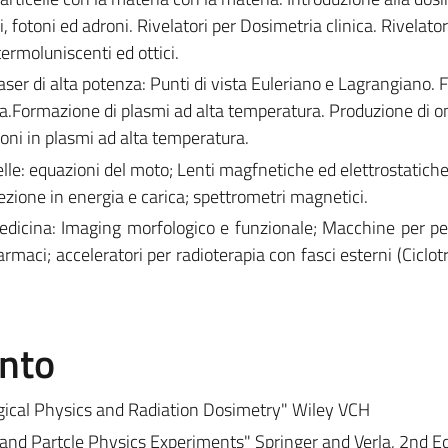
i, fotoni ed adroni. Rivelatori per Dosimetria clinica. Rivelator
 termoluniscenti ed ottici.
laser di alta potenza: Punti di vista Euleriano e Lagrangiano. 
ia.Formazione di plasmi ad alta temperatura. Produzione di o
ioni in plasmi ad alta temperatura.
celle: equazioni del moto; Lenti magfnetiche ed elettrostatiche;
lezione in energia e carica; spettrometri magnetici.
medicina: Imaging morfologico e funzionale; Macchine per p
rmaci; acceleratori per radioterapia con fasci esterni (Ciclot
ento
logical Physics and Radiation Dosimetry" Wiley VCH
 and Partcle Physics Experiments" Springer and Verla, 2nd Ed