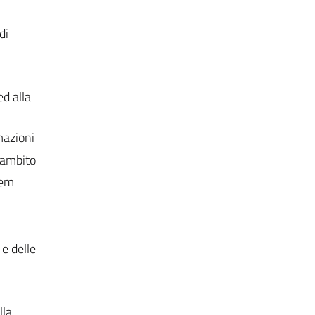
di
ed alla
mazioni
l'ambito
lem
 e delle
lla