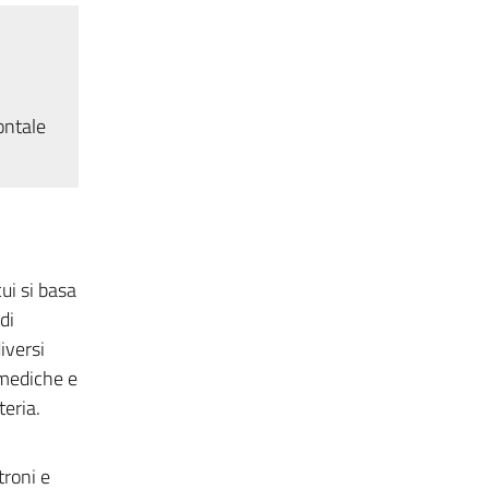
ontale
cui si basa
di
iversi
i mediche e
teria.
troni e