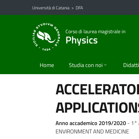
Vai al contenuto principale
Vai al menu di navigazione
Università di Catania
>
DFA
Corso di laurea magistrale in
Physics
Home
Studia con noi
Didatt
ACCELERATO
APPLICATION
Anno accademico 2019/2020
- 1°
ENVIRONMENT AND MEDICINE