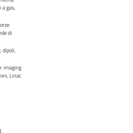
i a gas,
Forze
nde di
 dipoli,
er imaging
roni, Linac
.