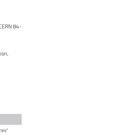
, CERN 84-
ion,
ines"