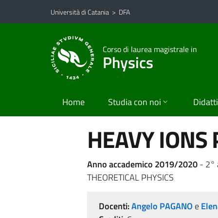
Vai al contenuto principale
Vai al menu di navigazione
Università di Catania
>
DFA
Corso di laurea magistrale in
Physics
Home
Studia con noi
Didatt
HEAVY IONS 
Anno accademico 2019/2020
- 2° 
THEORETICAL PHYSICS
Docenti:
Angelo PAGANO
e
Elen