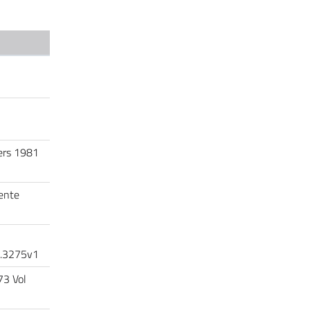
ters 1981
cente
08.3275v1
73 Vol