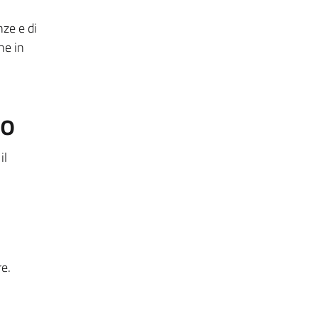
nze e di
he in
to
il
re.