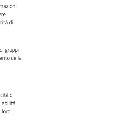
imazioni
ere
cità di
di gruppi
mento della
cità di
 abilità
 loro