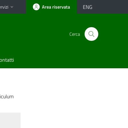
ENG
rvizi
Area riservata
Cerca
ontatti
iculum