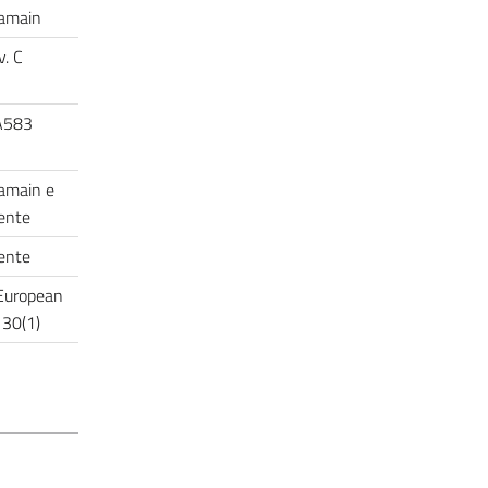
 Tamain
v. C
 A583
Tamain e
cente
cente
 European
 30(1)