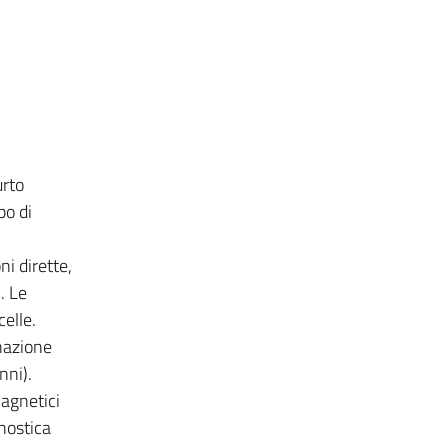
urto
po di
ni dirette,
. Le
celle.
nazione
nni).
magnetici
gnostica