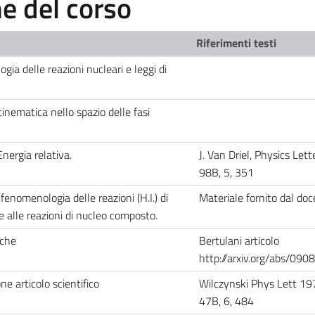
 del corso
Riferimenti testi
gia delle reazioni nucleari e leggi di
cinematica nello spazio delle fasi
Energia relativa.
J. Van Driel, Physics Let
98B, 5, 351
fenomenologia delle reazioni (H.I.) di
Materiale fornito dal do
e alle reazioni di nucleo composto.
iche
Bertulani articolo
http://arxiv.org/abs/09
e articolo scientifico
Wilczynski Phys Lett 19
47B, 6, 484