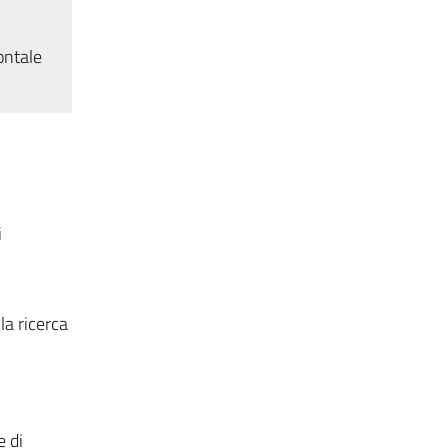
ontale
i
la ricerca
e di