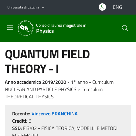
Vai al contenuto principale
Vai al menu di navigazione
ENG
Università di Catania
Corso di laurea magistrale in
Physics
QUANTUM FIELD
THEORY - I
Anno accademico 2019/2020
- 1° anno - Curriculum
NUCLEAR AND PARTICLE PHYSICS e Curriculum
THEORETICAL PHYSICS
Docente:
Vincenzo BRANCHINA
Crediti:
6
SSD:
FIS/02 - FISICA TEORICA, MODELLI E METODI
MATEMATICI