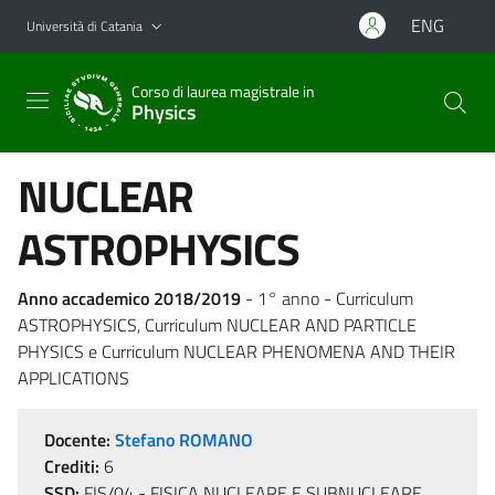
Vai al contenuto principale
Vai al menu di navigazione
ENG
Università di Catania
Corso di laurea magistrale in
Physics
NUCLEAR
ASTROPHYSICS
Anno accademico 2018/2019
- 1° anno - Curriculum
ASTROPHYSICS, Curriculum NUCLEAR AND PARTICLE
PHYSICS e Curriculum NUCLEAR PHENOMENA AND THEIR
APPLICATIONS
Docente:
Stefano ROMANO
Crediti:
6
SSD:
FIS/04 - FISICA NUCLEARE E SUBNUCLEARE