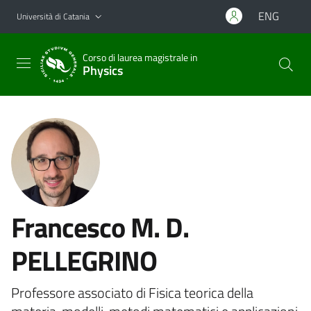
Vai al contenuto principale
Vai al menu di navigazione
ENG
Università di Catania
Corso di laurea magistrale in
Physics
Francesco M. D.
PELLEGRINO
Professore associato di Fisica teorica della