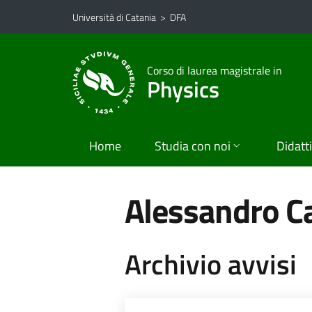
Vai al contenuto principale
Vai al menu di navigazione
Università di Catania
>
DFA
Corso di laurea magistrale in
Physics
Home
Studia con noi
Didatt
Alessandro 
Archivio avvisi