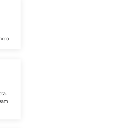
nrdo.
ota.
team