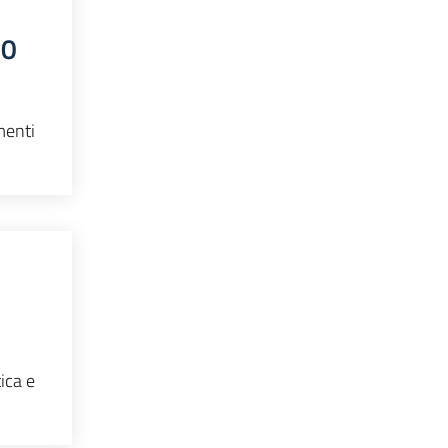
20
menti
ica e