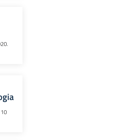
020.
ogia
 10