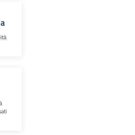
ia
ità
à
sati