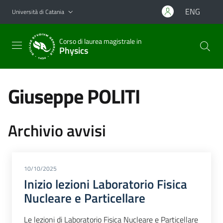
Vai al contenuto principale
Vai al menu di navigazione
ENG
Università di Catania
Corso di laurea magistrale in
Physics
Giuseppe POLITI
Archivio avvisi
10/10/2025
Inizio lezioni Laboratorio Fisica
Nucleare e Particellare
Le lezioni di Laboratorio Fisica Nucleare e Particellare