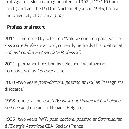
Prof. Agatino Musumarra graduated in 1992 (110/110 Cum
Laude) and got the Ph.D. in Nuclear Physics in 1996, both at
the University of Catania (UoC).
Professional record
2011 - promoted by selection “Valutazione Comparativa” to
Associate Professor
at UoC, currently he holds this position at
UoC as “
confirmed Associate Professor”
.
2001 -permanent position by selection “Valutazione
Comparativa” as
Lecturer
at UoC.
2000 -two years
post-doctoral position at UoC
as “Assegnista
di Ricerca”.
1998 -one year
Research Assistant at Universitè Catholique
de Louvain
(Louvain-la-Neuve - Belgium).
1996 -two years
INFN post-doctoral position at Commisariat
à l’Energie Atomique
CEA-Saclay (France).