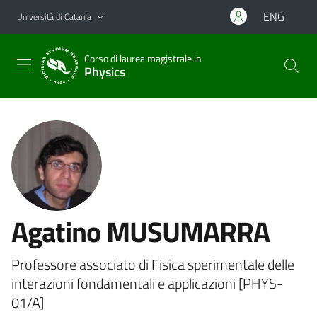
Vai al contenuto principale
Vai al menu di navigazione
ENG
Università di Catania
Corso di laurea magistrale in
Physics
Agatino MUSUMARRA
Professore associato di Fisica sperimentale delle
interazioni fondamentali e applicazioni [PHYS-
01/A]