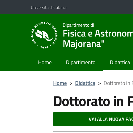
Vai al contenuto principale
Vai al menu di navigazione
Università di Catania
Dipartimento di
Fisica e Astronom
Majorana"
Home
Dipartimento
Didattica
Home
>
Didattica
>
Dottorato in 
Dottorato in F
VAI ALLA NUOVA PAG