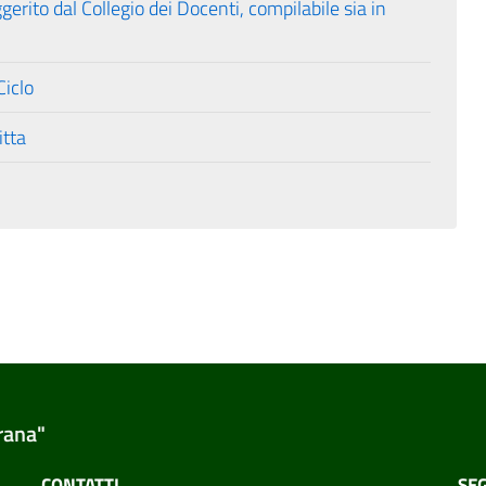
gerito dal Collegio dei Docenti, compilabile sia in
Ciclo
itta
rana"
CONTATTI
SEG