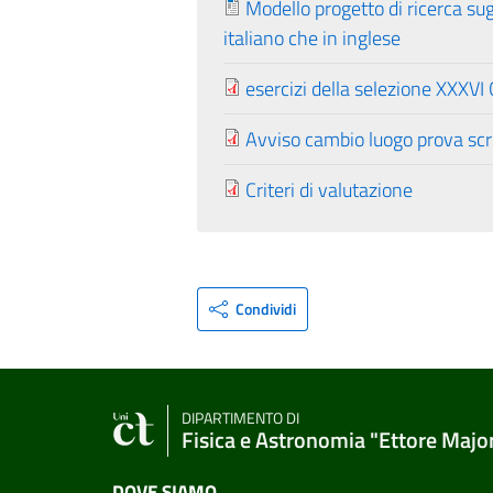
Modello progetto di ricerca sug
italiano che in inglese
esercizi della selezione XXXVI 
Avviso cambio luogo prova scr
Criteri di valutazione
Condividi
DIPARTIMENTO DI
Fisica e Astronomia "Ettore Majo
DOVE SIAMO