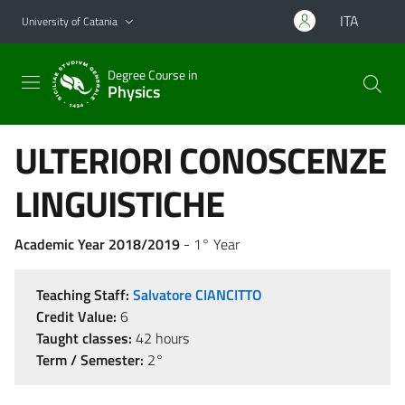
Go to main content
Go to navigation menu
ITA
University of Catania
Degree Course in
Physics
ULTERIORI CONOSCENZE
LINGUISTICHE
Academic Year 2018/2019
- 1° Year
Teaching Staff:
Salvatore CIANCITTO
Credit Value:
6
Taught classes:
42 hours
Term / Semester:
2°