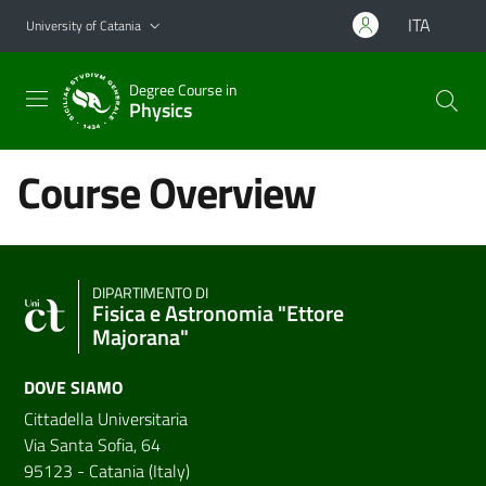
Go to main content
Go to navigation menu
ITA
University of Catania
Degree Course in
Physics
Course Overview
DIPARTIMENTO DI
Fisica e Astronomia "Ettore
Majorana"
DOVE SIAMO
Cittadella Universitaria
Via Santa Sofia, 64
95123 - Catania (Italy)