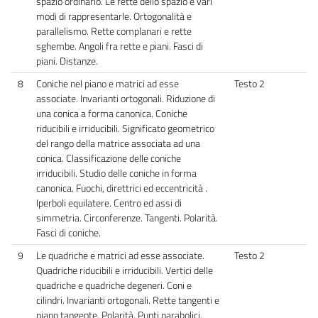
spazio ordinario. Le rette dello spazio e vari
modi di rappresentarle. Ortogonalità e
parallelismo. Rette complanari e rette
sghembe. Angoli fra rette e piani. Fasci di
piani. Distanze.
8
Coniche nel piano e matrici ad esse
Testo 2
associate. Invarianti ortogonali. Riduzione di
una conica a forma canonica. Coniche
riducibili e irriducibili. Significato geometrico
del rango della matrice associata ad una
conica. Classificazione delle coniche
irriducibili. Studio delle coniche in forma
canonica. Fuochi, direttrici ed eccentricità .
Iperboli equilatere. Centro ed assi di
simmetria. Circonferenze. Tangenti. Polarità.
Fasci di coniche.
9
Le quadriche e matrici ad esse associate.
Testo 2
Quadriche riducibili e irriducibili. Vertici delle
quadriche e quadriche degeneri. Coni e
cilindri. Invarianti ortogonali. Rette tangenti e
piano tangente. Polarità. Punti parabolici,