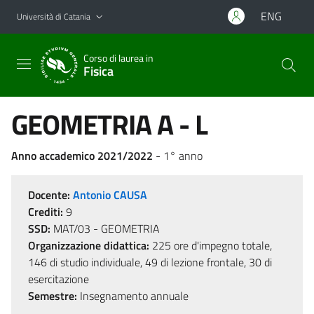
Vai al contenuto principale
Vai al menu di navigazione
ENG
Università di Catania
Corso di laurea in
Fisica
GEOMETRIA A - L
Anno accademico 2021/2022
- 1° anno
Docente:
Antonio CAUSA
Crediti:
9
SSD:
MAT/03 - GEOMETRIA
Organizzazione didattica:
225 ore d'impegno totale,
146 di studio individuale, 49 di lezione frontale, 30 di
esercitazione
Semestre:
Insegnamento annuale