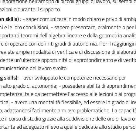
aborazione nell'ambito di piccoli gruppi di lavoro, su semplic
azioni e durante il supporto.
n skills)
: - saper comunicare in modo chiaro e privo di ambi
i e le loro conclusioni; - sapere presentare, oralmente o per is
portanti teoremi dell'algebra lineare e della geometria analit
 e di operare con definiti gradi di autonomia. Per il raggiung
viste ampie modalità di verifica e di discussione di elaborati 
tudente un'ulteriore opportunità di approfondimento e di verifi
omunicazione del lavoro svolto.
 skills):
- aver sviluppato le competenze necessarie per
n alto grado di autonomia; - possedere abilità di apprendime
petenza, tale da permettere l'accesso alle lezioni o ai prog
ica; - avere una mentalità flessibile, ed essere in grado di ins
o, adattandosi facilmente a nuove problematiche. La capacità
il corso di studio grazie alla suddivisione delle ore di lavoro
rtante ed adeguato rilievo a quelle dedicate allo studio perso