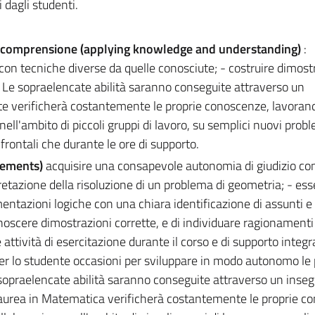
 dagli studenti.
e comprensione (applying knowledge and understanding)
:
con tecniche diverse da quelle conosciute; - costruire dimost
. Le sopraelencate abilità saranno conseguite attraverso un
te verificherà costantemente le proprie conoscenze, lavoran
ll'ambito di piccoli gruppi di lavoro, su semplici nuovi probl
 frontali che durante le ore di supporto.
gements)
acquisire una consapevole autonomia di giudizio co
retazione della risoluzione di un problema di geometria; - ess
entazioni logiche con una chiara identificazione di assunti e
onoscere dimostrazioni corrette, e di individuare ragionamenti f
 attività di esercitazione durante il corso e di supporto integr
er lo studente occasioni per sviluppare in modo autonomo le 
Le sopraelencate abilità saranno conseguite attraverso un in
i laurea in Matematica verificherà costantemente le proprie c