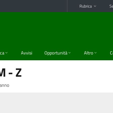
Rubrica
Se
ica
Avvisi
Opportunità
Altro
C
 - Z
 anno