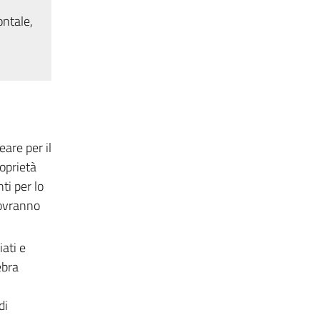
ontale,
are per il
roprietà
ti per lo
dovranno
ati e
ebra
di