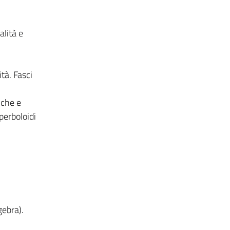
alità e
.
tà. Fasci
iche e
perboloidi
gebra).