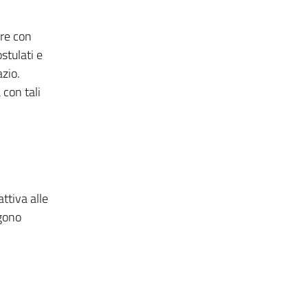
ere con
stulati e
zio.
 con tali
attiva alle
ngono