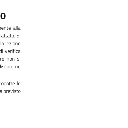
to
mente alla
attato. Si
la lezione
i verifica
are non si
 discuterne
rodotte le
a previsto