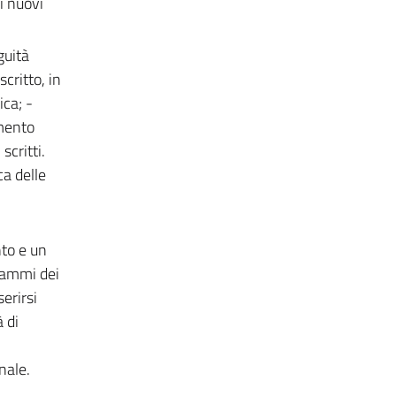
i nuovi
guità
critto, in
ica; -
imento
scritti.
ca delle
nto e un
rammi dei
erirsi
 di
nale.