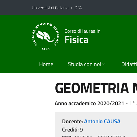
Vai al contenuto principale
Vai al menu di navigazione
Università di Catania
>
DFA
Corso di laurea in
Fisica
Home
Studia con noi
Didatt
GEOMETRIA M
Anno accademico 2020/2021
- 1°
Docente:
Antonio CAUSA
Crediti:
9