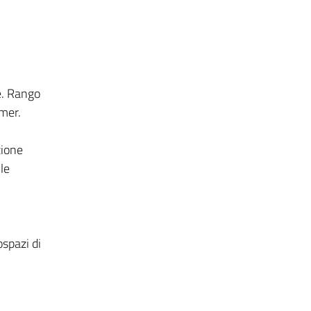
e. Rango
amer.
zione
le
spazi di