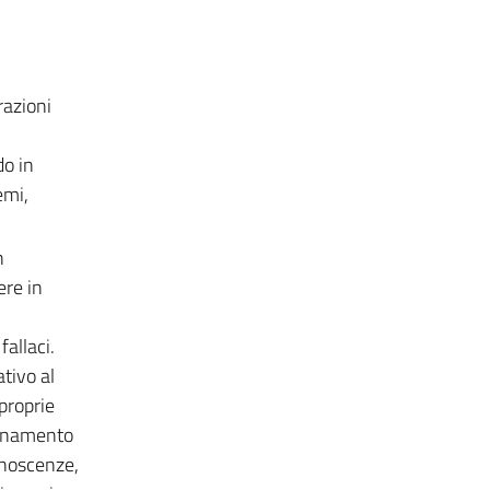
razioni
do in
emi,
n
ere in
allaci.
ativo al
proprie
segnamento
onoscenze,