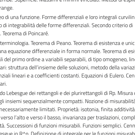
grange.
neo di una funzione. Forme differenziali e loro integrali curvili
io di integrabilità delle forme differenziali. Secondo criterio di
i. Teorema di Poincaré.
e terminologia. Teorema di Peano. Teorema di esistenza e unici
 una equazione differenziale in forma normale. Teorema di es
i del primo ordine a variabili separabili, di tipo omogeneo, lin
eari: struttura dell’insieme delle soluzioni, metodo della variaz
ziali lineari e a coefficienti costanti. Equazioni di Eulero. Cen
ari.
 Lebesgue dei rettangoli e dei plurirettangoli di Rp. Misura 
egli insiemi sequenzialmente compatti. Nozione di misurabilità
 necessariamente limitati. Proprietà: isotonia, finita additività
à verso l’alto e verso il basso, invarianza per traslazioni, comp
tà. Successioni di funzioni misurabili. Funzioni semplici. Cenn
sgue in R^p. Definizione di integrale per le funzioni misurabi