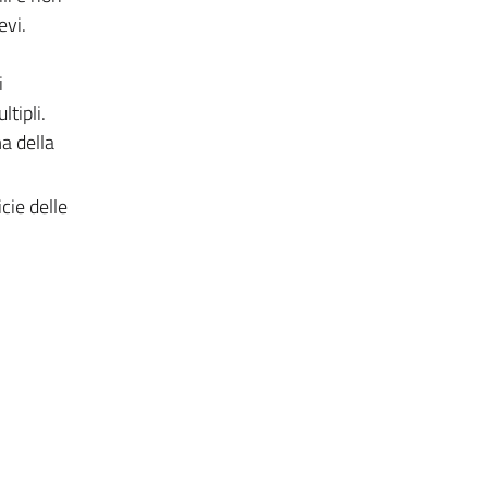
evi.
i
tipli.
a della
icie delle