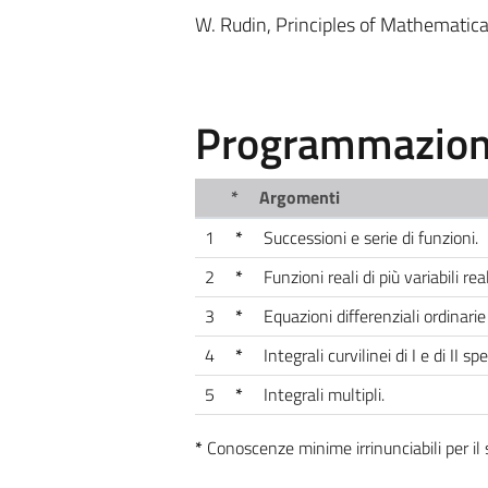
W. Rudin, Principles of Mathematica
Programmazione
*
Argomenti
1
*
Successioni e serie di funzioni.
2
*
Funzioni reali di più variabili real
3
*
Equazioni differenziali ordinarie 
4
*
Integrali curvilinei di I e di II spe
5
*
Integrali multipli.
*
Conoscenze minime irrinunciabili per i