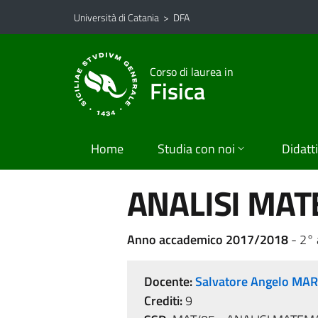
Vai al contenuto principale
Vai al menu di navigazione
Università di Catania
>
DFA
Corso di laurea in
Fisica
Home
Studia con noi
Didatt
ANALISI MAT
Anno accademico 2017/2018
- 2°
Docente:
Salvatore Angelo MA
Crediti:
9