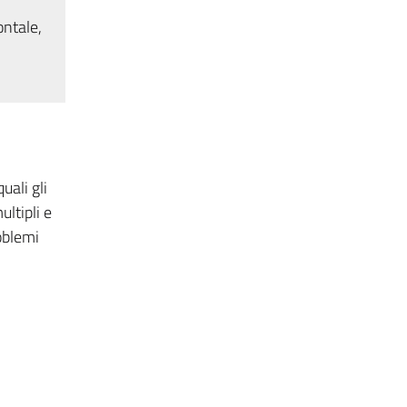
ontale,
uali gli
ultipli e
roblemi