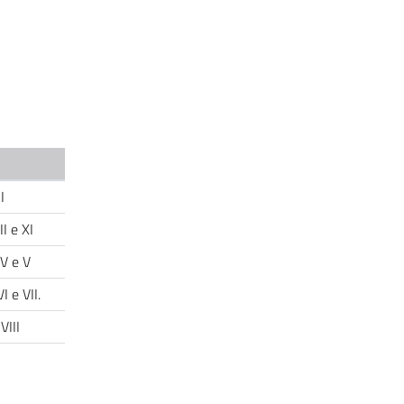
 I
II e XI
 IV e V
VI e VII.
 VIII