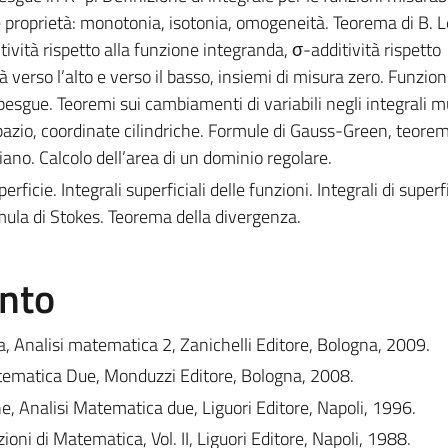
e proprietà: monotonia, isotonia, omogeneità. Teorema di B. L
itività rispetto alla funzione integranda, σ-additività rispetto
à verso l’alto e verso il basso, insiemi di misura zero. Funzion
sgue. Teoremi sui cambiamenti di variabili negli integrali mul
spazio, coordinate cilindriche. Formule di Gauss-Green, teorem
ano. Calcolo dell’area di un dominio regolare.
erficie. Integrali superficiali delle funzioni. Integrali di superf
mula di Stokes. Teorema della divergenza.
ento
, Analisi matematica 2, Zanichelli Editore, Bologna, 2009.
atematica Due, Monduzzi Editore, Bologna, 2008.
ne, Analisi Matematica due, Liguori Editore, Napoli, 1996.
ioni di Matematica, Vol. II, Liguori Editore, Napoli, 1988.