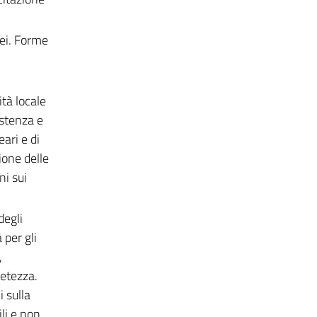
nei. Forme
tà locale
istenza e
eari e di
ione delle
ni sui
degli
 per gli
,
letezza.
i sulla
li e non