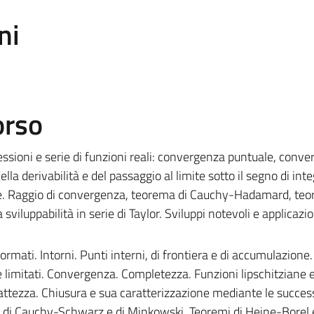
ni
orso
essioni e serie di funzioni reali: convergenza puntuale, conv
lla derivabilità e del passaggio al limite sotto il segno di inte
ze. Raggio di convergenza, teorema di Cauchy-Hadamard, teo
a sviluppabilità in serie di Taylor. Sviluppi notevoli e applicazi
ormati. Intorni. Punti interni, di frontiera e di accumulazione
 e limitati. Convergenza. Completezza. Funzioni lipschitziane
ttezza. Chiusura e sua caratterizzazione mediante le success
 di Cauchy-Schwarz e di Minkowski. Teoremi di Heine-Borel e