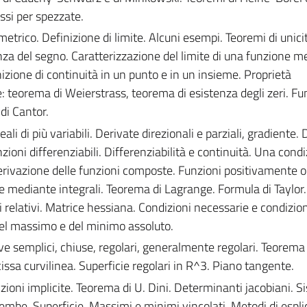
si per spezzate.
metrico. Definizione di limite. Alcuni esempi. Teoremi di unici
nza del segno. Caratterizzazione del limite di una funzione m
nizione di continuità in un punto e in un insieme. Proprietà
: teorema di Weierstrass, teorema di esistenza degli zeri. Fu
i Cantor.
eali di più variabili. Derivate direzionali e parziali, gradiente.
oni differenziabili. Differenziabilità e continuità. Una cond
. Derivazione delle funzioni composte. Funzioni positivament
te mediante integrali. Teorema di Lagrange. Formula di Taylor.
 relativi. Matrice hessiana. Condizioni necessarie e condizion
del massimo e del minimo assoluto.
ve semplici, chiuse, regolari, generalmente regolari. Teorema 
cissa curvilinea. Superficie regolari in R^3. Piano tangente.
nzioni implicite. Teorema di U. Dini. Determinanti jacobiani. Si
hembe. Superficie. Massimi e minimi vincolati. Metodi di espli