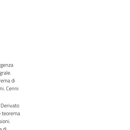
ergenza
grale.
rema di
oni. Cenni
. Derivato
 e teorema
ioni.
 di