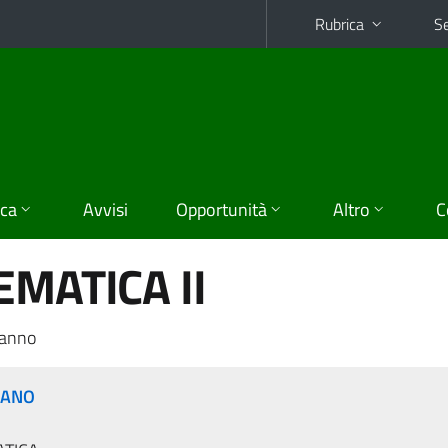
Rubrica
Se
ica
Avvisi
Opportunità
Altro
C
EMATICA II
 anno
RANO