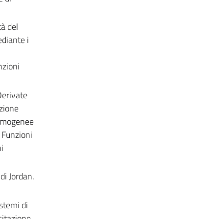
tà del
ediante i
nzioni
 Derivate
izione
e omogenee
 Funzioni
i
di Jordan.
stemi di
citazione