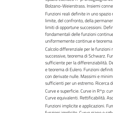
Bolzano-Weierstrass. Insiemi connes
Funzioni reali definite in uno spazio 
limite, del confronto, della permane
limiti di opportune successioni. Defi
fondamentali delle funzioni continue
uniformemente continue e teorema d
Calcolo differenziale per le funzioni r
successive, teorema di Schwarz. Funzi
sufficiente per la differenziabilità
e teorema di Eulero. Funzioni defini
con derivate nulle. Massimi e minimi
sufficienti per un estremo. Ricerca 
Curve e superficie. Curve in R^p: cur
Curve equivalenti. Rettificabilità. As
Funzioni implicite e applicazioni. Fu
funzioni implicite. Curve piane e sg