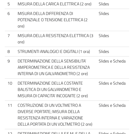
5
MISURA DELLA CARICA ELETTRICA (2 ore)
Slides
6
MISURA DELLA DIFFERENZA DI
Slides
POTENZIALE O TENSIONE ELETTRICA (2
ore)
7
MISURA DELLA RESISTENZA ELETTRICA (3
Slides
ore)
8
STRUMENTI ANALOGICI E DIGITALI (1 ora)
Slides
9
DETERMINAZIONE DELLA SENSIBILITA’
Slides e Scheda
AMPEROMETRICA E DELLA RESISTENZA
INTERNA DI UN GALVANOMETRO (2 ore)
10
DETERMINAZIONE DELLA COSTANTE
Slides e Scheda
BALISTICA DI UN GALVANOMETRO E
MISURA DI CAPACITA’ INCOGNITE (2 ore)
11
COSTRUZIONE DI UN VOLTMETRO A
Slides e Scheda
DIVERSE PORTATE; MISURA DELLA
RESISTENZA INTERNA E VARIAZIONE
DELLA PORTATA DI UN VOLTMETRO (2 ore)
12
DETERMINAZIONE DELLA F.E.M. E DELLA
Slides e Scheda