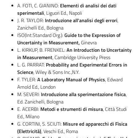
A. FOTI, C. GIANINO:
Elementi di analisi dei dati
sperimentali
, Liguori Ed., Napoli
J. R. TAYLOR:
Introduzione all'analisi degli errori
,
Zanichelli Ed., Bologna
ISO(Int.Standard Org.):
Guide to the Expression of
Uncertainty in Measurement,
Ginevra
L. KIRKUP, B. FRENKEL:
An Introduction to Uncertainty
in Measurement
, Cambridge University Press
L. G. PARRAT:
Probability and Experimental Errors in
Science
, Wiley & Sons Inc.,N.Y.
F. TYLER:
A Laboratory Manual of Physics
, Edward
Arnold Ed., London
M. SEVERI:
Introduzione alla sperimentazione fisica
,
Ed. Zanichelli, Bologna
E. ACERBI:
Metodi e strumenti di misura
, Città Studi
Ed., Milano
G. CORTINI, S. SCIUTI:
Misure ed apparecchi di Fisica
(Elettricità)
, Veschi Ed., Roma