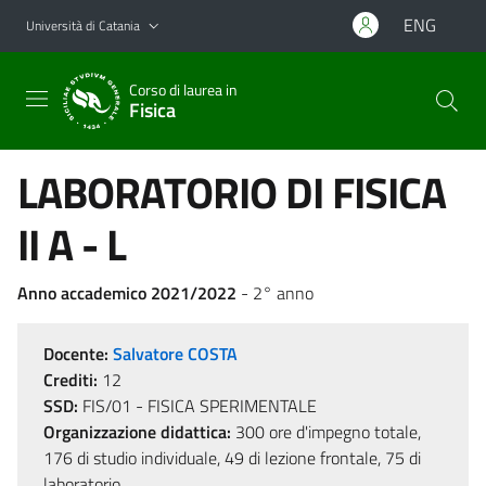
Vai al contenuto principale
Vai al menu di navigazione
ENG
Università di Catania
Corso di laurea in
Fisica
LABORATORIO DI FISICA
II A - L
Anno accademico 2021/2022
- 2° anno
Docente:
Salvatore COSTA
Crediti:
12
SSD:
FIS/01 - FISICA SPERIMENTALE
Organizzazione didattica:
300 ore d'impegno totale,
176 di studio individuale, 49 di lezione frontale, 75 di
laboratorio