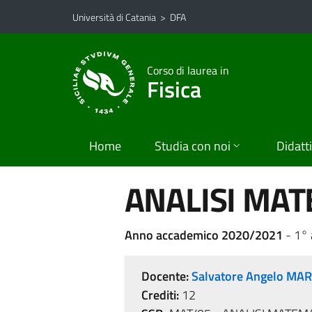
Vai al contenuto principale
Vai al menu di navigazione
Università di Catania
>
DFA
Corso di laurea in
Fisica
Home
Studia con noi
Didatt
ANALISI MATE
Anno accademico 2020/2021
- 1°
Docente:
Salvatore Angelo MA
Crediti:
12