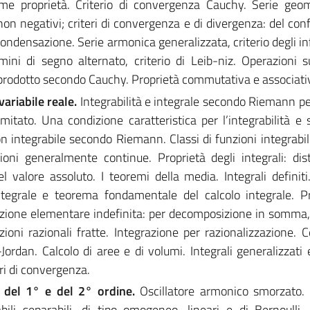
ime proprietà. Criterio di convergenza Cauchy. Serie geom
on negativi; criteri di convergenza e di divergenza: del conf
 condensazione. Serie armonica generalizzata, criterio degli in
ni di segno alternato, criterio di Leib-niz. Operazioni su
prodotto secondo Cauchy. Proprietà commutativa e associati
 variabile reale.
Integrabilità e integrale secondo Riemann pe
imitato. Una condizione caratteristica per l’integrabilità e s
 integrabile secondo Riemann. Classi di funzioni integrabili
ni generalmente continue. Proprietà degli integrali: distr
 del valore assoluto. I teoremi della media. Integrali definit
ntegrale e teorema fondamentale del calcolo integrale. P
grazione elementare indefinita: per decomposizione in somma, 
nzioni razionali fratte. Integrazione per razionalizzazione. C
rdan. Calcolo di aree e di volumi. Integrali generalizzati e
eri di convergenza.
li del 1° e del 2° ordine.
Oscillatore armonico smorzato.
bili separabili, di tipo omogeneo, lineari e di Bernoulli.