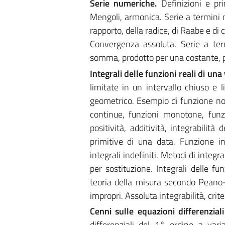
Serie numeriche.
Definizioni e pr
Mengoli, armonica. Serie a termini n
rapporto, della radice, di Raabe e di
Convergenza assoluta. Serie a termi
somma, prodotto per una costante, 
Integrali delle funzioni reali di una
limitate in un intervallo chiuso e l
geometrico. Esempio di funzione non
continue, funzioni monotone, funzio
positività, additività, integrabilità
primitive di una data. Funzione i
integrali indefiniti. Metodi di inte
per sostituzione. Integrali delle fu
teoria della misura secondo Peano-Jo
impropri. Assoluta integrabilità, crit
Cenni sulle equazioni differenzia
differenziali del 1° ordine a varia