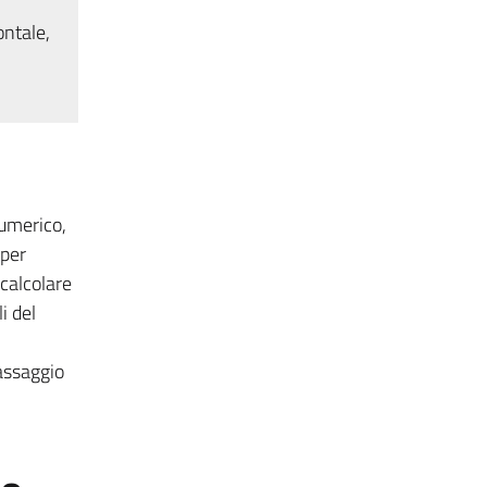
ontale,
numerico,
aper
 calcolare
i del
assaggio