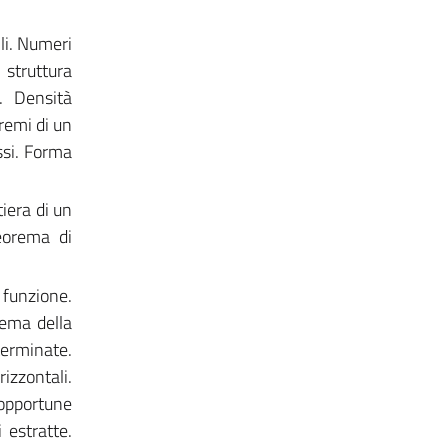
li. Numeri
 struttura
. Densità
tremi di un
ssi. Forma
tiera di un
Teorema di
 funzione.
rema della
terminate.
rizzontali.
 opportune
 estratte.