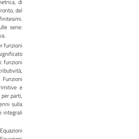
etrica, di
ronto, del
finitesimi.
lle serie:
va.
r funzioni
ignificato
: funzioni
ibutività,
i. Funzioni
rimitive e
per parti,
enni sulla
 integrali
 Equazioni
 Equazioni