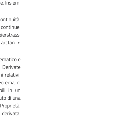
e. Insiemi
ntinuità.
continue:
ierstrass.
 arctan
x
.
nematico e
. Derivate
 relativi,
eorema di
bili in un
uto di una
Proprietà.
 derivata.