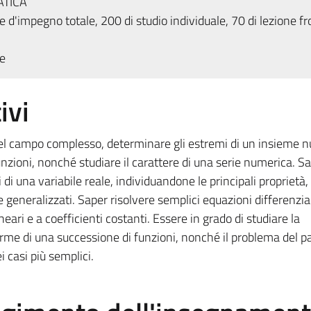
ATICA
 d'impegno totale, 200 di studio individuale, 70 di lezione fr
e
ivi
nel campo complesso, determinare gli estremi di un insieme 
 funzioni, nonché studiare il carattere di una serie numerica. S
li di una variabile reale, individuandone le principali proprietà,
i e generalizzati. Saper risolvere semplici equazioni differenzial
eari e a coefficienti costanti. Essere in grado di studiare la
rme di una successione di funzioni, nonché il problema del p
i casi più semplici.