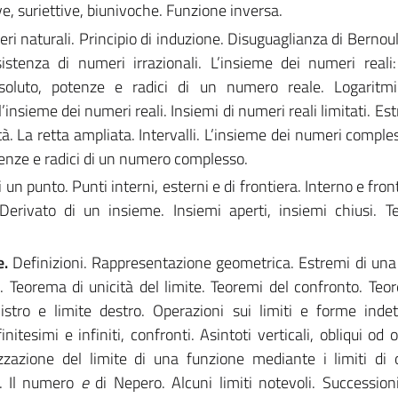
e, suriettive, biunivoche. Funzione inversa.
ri naturali. Principio di induzione. Disuguaglianza di Bernoul
Esistenza di numeri irrazionali. L’insieme dei numeri reali:
ssoluto, potenze e radici di un numero reale. Logaritmi
’insieme dei numeri reali. Insiemi di numeri reali limitati. Es
à. La retta ampliata. Intervalli. L’insieme dei numeri comple
tenze e radici di un numero complesso.
i un punto. Punti interni, esterni e di frontiera. Interno e fron
Derivato di un insieme. Insiemi aperti, insiemi chiusi. 
e.
Definizioni. Rappresentazione geometrica. Estremi di una
i. Teorema di unicità del limite. Teoremi del confronto. Teo
stro e limite destro. Operazioni sui limiti e forme inde
itesimi e infiniti, confronti. Asintoti verticali, obliqui od o
rizzazione del limite di una funzione mediante i limiti di
e. Il numero
e
di Nepero. Alcuni limiti notevoli. Successioni