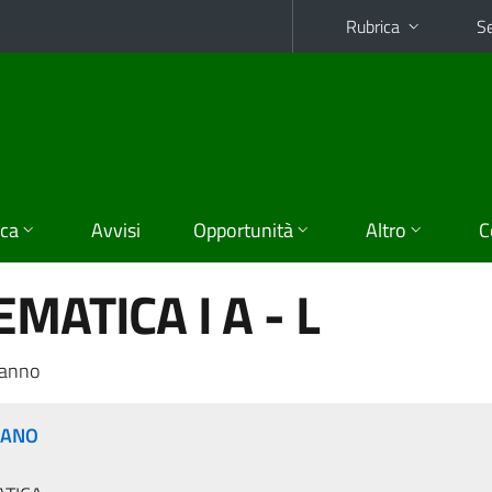
Rubrica
Se
ica
Avvisi
Opportunità
Altro
C
MATICA I A - L
 anno
RANO