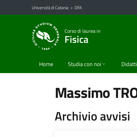
Vai al contenuto principale
Vai al menu di navigazione
Università di Catania
>
DFA
Corso di laurea in
Fisica
Home
Studia con noi
Didatt
Massimo TR
Archivio avvisi