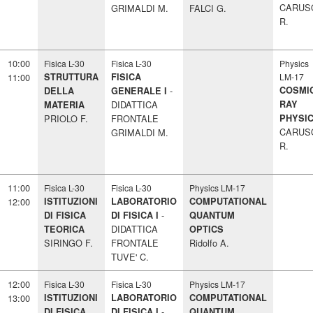
CARUS
GRIMALDI M.
FALCI G.
R.
10:00
Fisica L-30
Fisica L-30
Physics
11:00
STRUTTURA
FISICA
LM-17
COSMI
DELLA
GENERALE I
DIDATTICA
RAY
MATERIA
PRIOLO F.
FRONTALE
PHYSI
CARUS
GRIMALDI M.
R.
11:00
Fisica L-30
Fisica L-30
Physics LM-17
12:00
ISTITUZIONI
LABORATORIO
COMPUTATIONAL
DI FISICA
DI FISICA I
QUANTUM
DIDATTICA
TEORICA
OPTICS
SIRINGO F.
FRONTALE
Ridolfo A.
TUVE' C.
12:00
Fisica L-30
Fisica L-30
Physics LM-17
13:00
ISTITUZIONI
LABORATORIO
COMPUTATIONAL
DI FISICA
DI FISICA I
QUANTUM