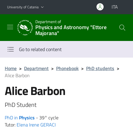
Go to main content
Go to navigation menu
ITA
University of Catania
Department of
Physics and Astronomy "Ettore
Majorana"
Go to related content
Home
>
Department
>
Phonebook
>
PhD students
>
Alice Barbon
Alice Barbon
PhD Student
PhD in
Physics
- 39° cycle
Tutor:
Elena Irene GERACI