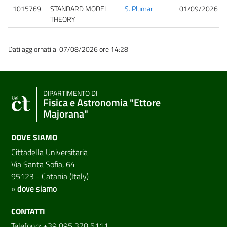
1015769
STANDARD MODEL
S. Plumari
01/09/2026 09
THEORY
Dati aggiornati al 07/08/2026 ore 14:28
DIPARTIMENTO DI
Fisica e Astronomia "Ettore
Majorana"
DOVE SIAMO
Cittadella Universitaria
Via Santa Sofia, 64
95123 - Catania (Italy)
»
dove siamo
CONTATTI
Telefono: +39 095 378 5111