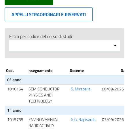
APPELLI STRAORDINARI E RISERVATI
Filtra per codice del corso di studi
Cod.
Insegnamento
Docente
Date,
0° anno
1016154
SEMICONDUCTOR
S. Mirabella
08/09/2026 09
PHYSICS AND
TECHNOLOGY
1° anno
1015735
ENVIRONMENTAL
G.G. Rapisarda
07/09/2026 10
RADIOACTIVITY