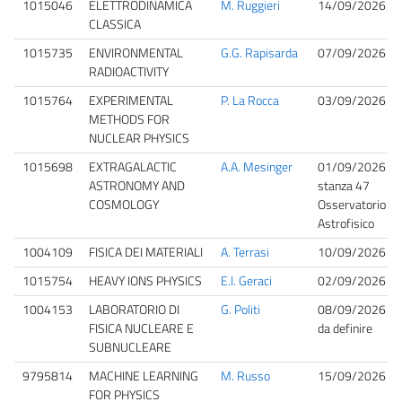
1015046
ELETTRODINAMICA
M. Ruggieri
14/09/2026 09
CLASSICA
1015735
ENVIRONMENTAL
G.G. Rapisarda
07/09/2026 10
RADIOACTIVITY
1015764
EXPERIMENTAL
P. La Rocca
03/09/2026 09
METHODS FOR
NUCLEAR PHYSICS
1015698
EXTRAGALACTIC
A.A. Mesinger
01/09/2026 10
ASTRONOMY AND
stanza 47
COSMOLOGY
Osservatorio
Astrofisico
1004109
FISICA DEI MATERIALI
A. Terrasi
10/09/2026 10
1015754
HEAVY IONS PHYSICS
E.I. Geraci
02/09/2026 09
1004153
LABORATORIO DI
G. Politi
08/09/2026 11
FISICA NUCLEARE E
da definire
SUBNUCLEARE
9795814
MACHINE LEARNING
M. Russo
15/09/2026 08
FOR PHYSICS